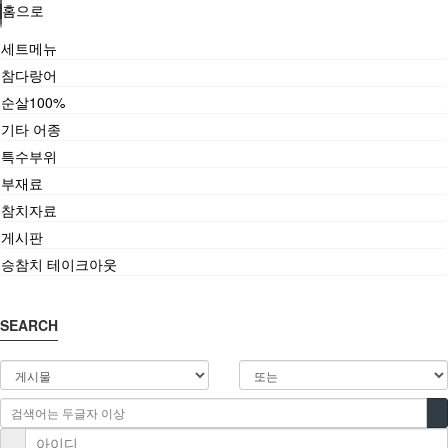
홈으로
세트메뉴
참다랑어
순살100%
기타 어종
특수부위
부재료
참치자료
게시판
승참치 테이크아웃
SEARCH