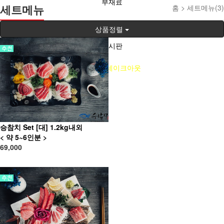
부재료
세트메뉴
홈 >
세트메뉴(3)
참치자료
상품정렬
게시판
승참치 테이크아웃
승참치 Set [대] 1.2kg내외
< 약 5~6인분 >
69,000