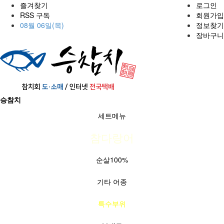
즐겨찾기
로그인
RSS 구독
회원가입
08월 06일(목)
정보찾기
장바구니
승참치
세트메뉴
참다랑어
순살100%
기타 어종
특수부위