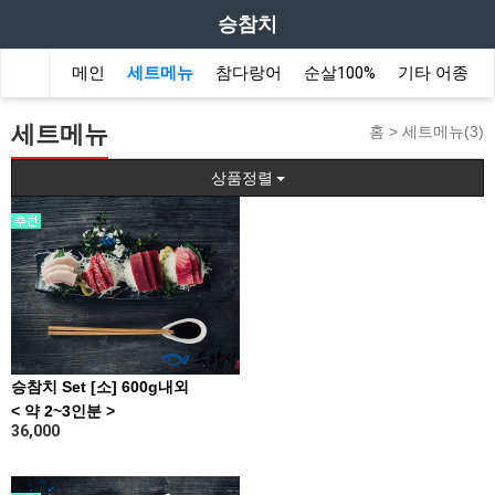
승참치
메인
세트메뉴
참다랑어
순살100%
기타 어종
세트메뉴
홈 >
세트메뉴(3)
상품정렬
승참치 Set [소] 600g내외
< 약 2~3인분 >
36,000