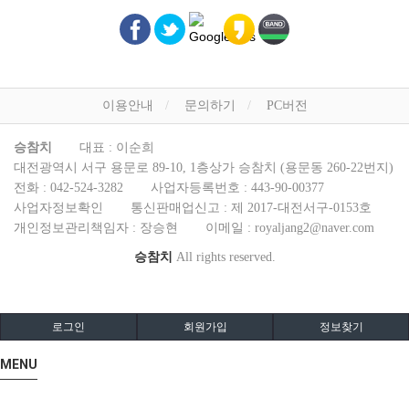
이용안내
문의하기
PC버전
승참치
대표 : 이순희
대전광역시 서구 용문로 89-10, 1층상가 승참치 (용문동 260-22번지)
전화 :
042-524-3282
사업자등록번호 :
443-90-00377
사업자정보확인
통신판매업신고 :
제 2017-대전서구-0153호
개인정보관리책임자 : 장승현
이메일 :
royaljang2@naver.com
승참치
All rights reserved.
로그인
회원가입
정보찾기
MENU