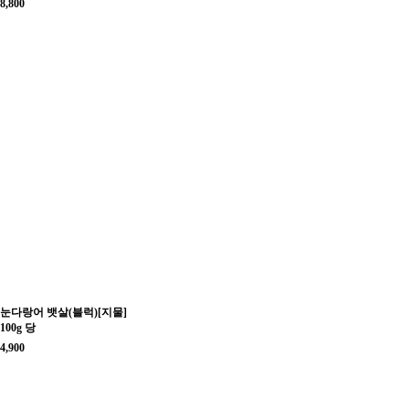
8,800
눈다랑어 뱃살(블럭)[지물]
100g 당
4,900