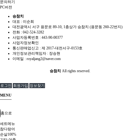
문의하기
PC버전
승참치
대표 : 이순희
대전광역시 서구 용문로 89-10, 1층상가 승참치 (용문동 260-22번지)
전화 :
042-524-3282
사업자등록번호 :
443-90-00377
사업자정보확인
통신판매업신고 :
제 2017-대전서구-0153호
개인정보관리책임자 : 장승현
이메일 :
royaljang2@naver.com
승참치
All rights reserved.
로그인
회원가입
정보찾기
MENU
홈으로
세트메뉴
참다랑어
순살100%
기타 어종