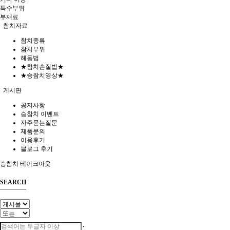
특수부위
부재료
참치자료
참치종류
참치부위
해동법
★참치손질법★
★승참치영상★
게시판
공지사항
승참치 이벤트
자주묻는질문
제품문의
이용후기
블로그 후기
승참치 테이크아웃
SEARCH