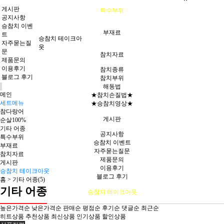
게시판
특수부위
공지사항
승참치 이벤
부재료
트
승참치 테이크아
자주묻는질
웃
문
참치자료
제품문의
이용후기
참치종류
블로그 후기
참치부위
해동법
메인
★참치손질법★
세트메뉴
★승참치영상★
참다랑어
게시판
순살100%
기타 어종
공지사항
특수부위
승참치 이벤트
부재료
자주묻는질문
참치자료
제품문의
게시판
이용후기
승참치 테이크아웃
블로그 후기
홈 >
기타 어종(5)
기타 어종
승참치 테이크아웃
높은가격순
낮은가격순
판매순
평점순
후기순
댓글순
최근순
히트상품
추천상품
최신상품
인기상품
할인상품