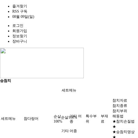
즐겨찾기
RSS 구독
08월 09일(일)
로그인
회원가입
정보찾기
장바구니
승참치
세트메뉴
참치자료
참다랑어
참치종류
참치부위
기타 어
특수부
부재
해동법
순살
순살100%
세트메뉴
참다랑어
100%
종
위
료
★참치손질법
★
기타 어종
★승참치영상
★