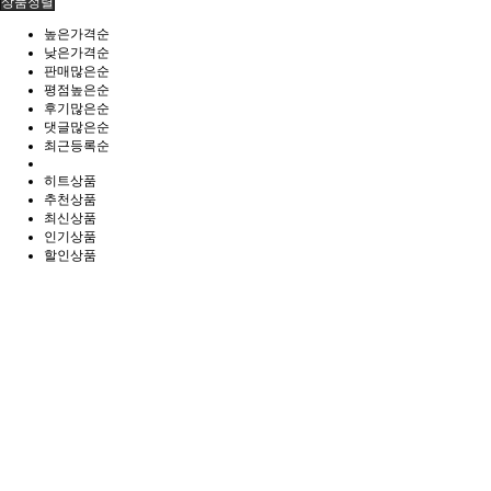
상품정렬
높은가격순
낮은가격순
판매많은순
평점높은순
후기많은순
댓글많은순
최근등록순
히트상품
추천상품
최신상품
인기상품
할인상품