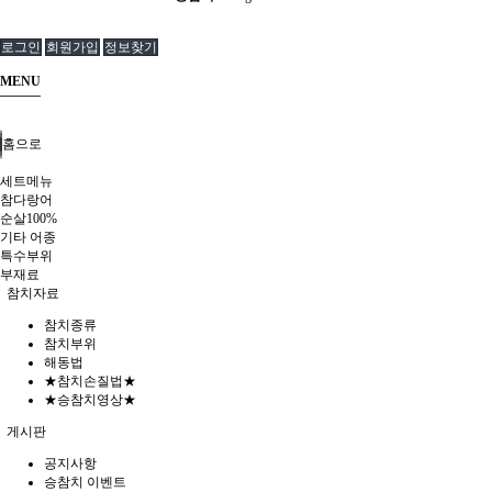
로그인
회원가입
정보찾기
MENU
홈으로
세트메뉴
참다랑어
순살100%
기타 어종
특수부위
부재료
참치자료
참치종류
참치부위
해동법
★참치손질법★
★승참치영상★
게시판
공지사항
승참치 이벤트