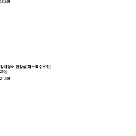
18,900
참다랑어 안창살[극소특수부위]
200g
24,900