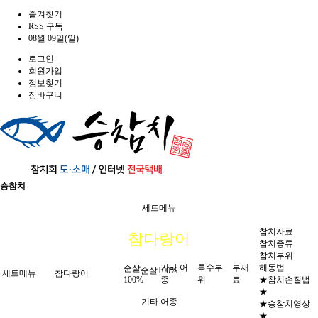
즐겨찾기
RSS 구독
08월 09일(일)
로그인
회원가입
정보찾기
장바구니
승참치
세트메뉴
참치자료
참다랑어
참치종류
참치부위
기타 어
특수부
부재
해동법
순살
순살100%
세트메뉴
참다랑어
100%
종
위
료
★참치손질법
★
기타 어종
★승참치영상
★