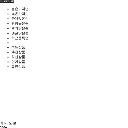
상품정렬
높은가격순
낮은가격순
판매많은순
평점높은순
후기많은순
댓글많은순
최근등록순
히트상품
추천상품
최신상품
인기상품
할인상품
가 마 도 로
200g