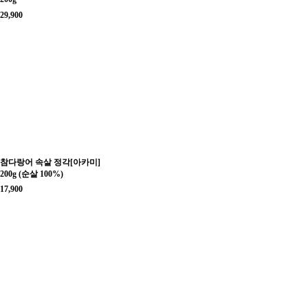
29,900
참다랑어 속살 정각[아카미]
200g (순살 100%)
17,900