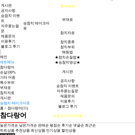
게시판
특수부위
공지사항
승참치 이벤
부재료
트
승참치 테이크아
자주묻는질
웃
문
참치자료
제품문의
이용후기
참치종류
블로그 후기
참치부위
해동법
메인
★참치손질법★
세트메뉴
★승참치영상★
참다랑어
게시판
순살100%
기타 어종
공지사항
특수부위
승참치 이벤트
부재료
자주묻는질문
참치자료
제품문의
게시판
이용후기
승참치 테이크아웃
블로그 후기
홈 >
참다랑어(11)
참다랑어
승참치 테이크아웃
높은가격순
낮은가격순
판매순
평점순
후기순
댓글순
최근순
히트상품
추천상품
최신상품
인기상품
할인상품