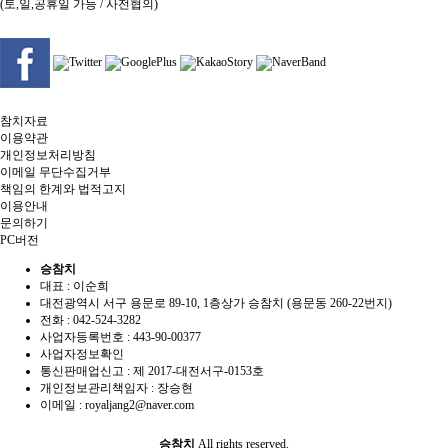
(토,일,공휴일 가능 / 사전협의)
참치자료
이용약관
개인정보처리방침
이메일 무단수집거부
책임의 한계와 법적고지
이용안내
문의하기
PC버전
승참치
대표 : 이순희
대전광역시 서구 용문로 89-10, 1층상가 승참치 (용문동 260-22번지)
전화 :
042-524-3282
사업자등록번호 :
443-90-00377
사업자정보확인
통신판매업신고 :
제 2017-대전서구-0153호
개인정보관리책임자 : 장승현
이메일 :
royaljang2@naver.com
승참치
All rights reserved.