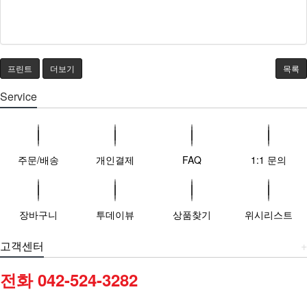
1
0
프린트
더보기
목록
Service
주문/배송
개인결제
FAQ
1:1 문의
장바구니
투데이뷰
상품찾기
위시리스트
고객센터
+
전화 042-524-3282