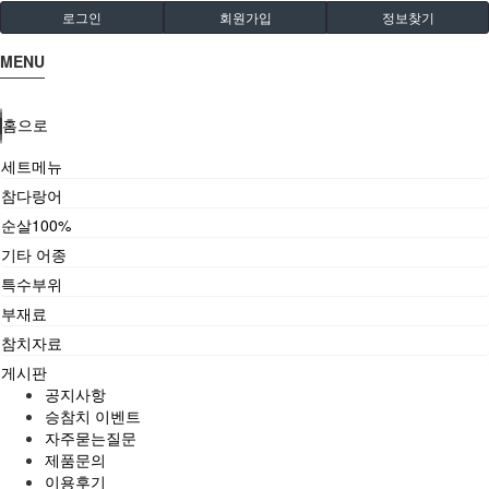
로그인
회원가입
정보찾기
MENU
홈으로
세트메뉴
참다랑어
순살100%
기타 어종
특수부위
부재료
참치자료
게시판
공지사항
승참치 이벤트
자주묻는질문
제품문의
이용후기