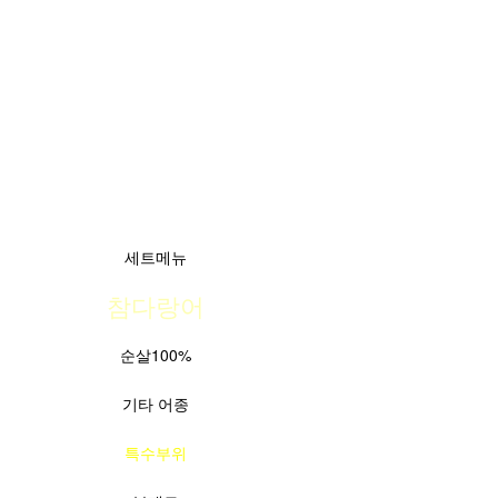
세트메뉴
참다랑어
순살100%
기타 어종
특수부위