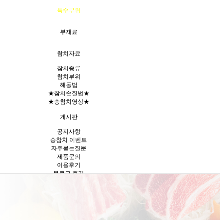
특수부위
부재료
참치자료
참치종류
참치부위
해동법
★참치손질법★
★승참치영상★
게시판
공지사항
승참치 이벤트
자주묻는질문
제품문의
이용후기
블로그 후기
승참치 테이크아웃