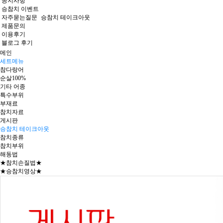
공지사항
승참치 이벤트
자주묻는질문
승참치 테이크아웃
제품문의
이용후기
블로그 후기
메인
세트메뉴
참다랑어
순살100%
기타 어종
특수부위
부재료
참치자료
게시판
승참치 테이크아웃
참치종류
참치부위
해동법
★참치손질법★
★승참치영상★