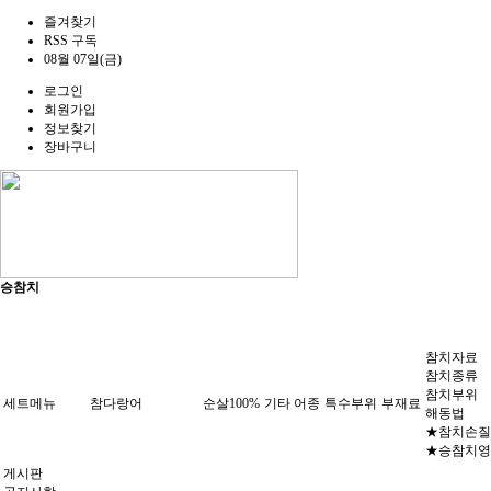
즐겨찾기
RSS 구독
08월 07일(금)
로그인
회원가입
정보찾기
장바구니
승참치
참치자료
참치종류
참치부위
세트메뉴
참다랑어
순살100%
기타 어종
특수부위
부재료
해동법
★참치손질
★승참치영
게시판