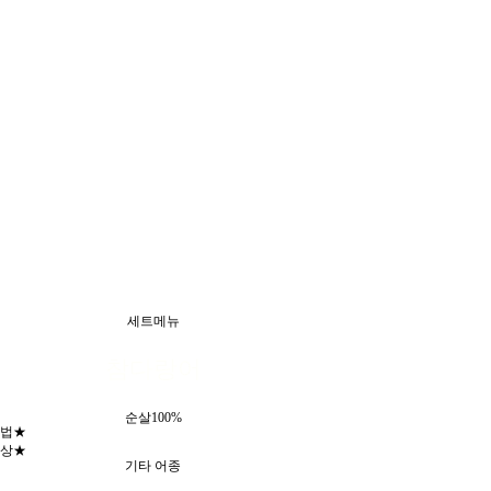
세트메뉴
참다랑어
순살100%
법★
상★
기타 어종