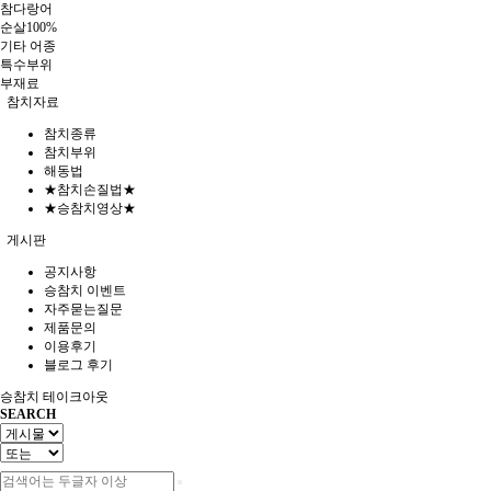
참다랑어
순살100%
기타 어종
특수부위
부재료
참치자료
참치종류
참치부위
해동법
★참치손질법★
★승참치영상★
게시판
공지사항
승참치 이벤트
자주묻는질문
제품문의
이용후기
블로그 후기
승참치 테이크아웃
SEARCH