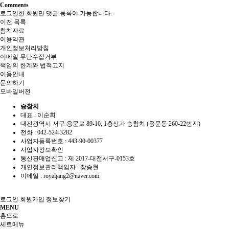
Comments
로그인한 회원만 댓글 등록이 가능합니다.
이전
목록
참치자료
이용약관
개인정보처리방침
이메일 무단수집거부
책임의 한계와 법적고지
이용안내
문의하기
모바일버전
승참치
대표 : 이순희
대전광역시 서구 용문로 89-10, 1층상가 승참치 (용문동 260-22번지)
전화 :
042-524-3282
사업자등록번호 :
443-90-00377
사업자정보확인
통신판매업신고 :
제 2017-대전서구-0153호
개인정보관리책임자 : 장승현
이메일 :
royaljang2@naver.com
로그인
회원가입
정보찾기
MENU
홈으로
세트메뉴