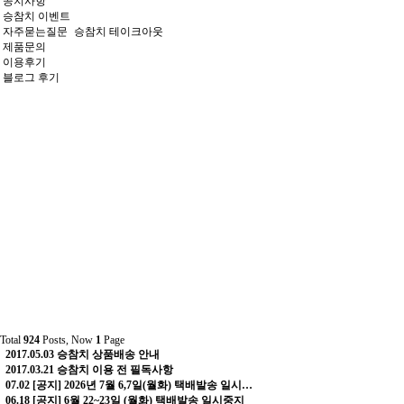
공지사항
승참치 이벤트
자주묻는질문
승참치 테이크아웃
제품문의
이용후기
블로그 후기
Total
924
Posts, Now
1
Page
2017.05.03
승참치 상품배송 안내
2017.03.21
승참치 이용 전 필독사항
07.02
[공지] 2026년 7월 6,7일(월화) 택배발송 일시…
06.18
[공지] 6월 22~23일 (월화) 택배발송 일시중지