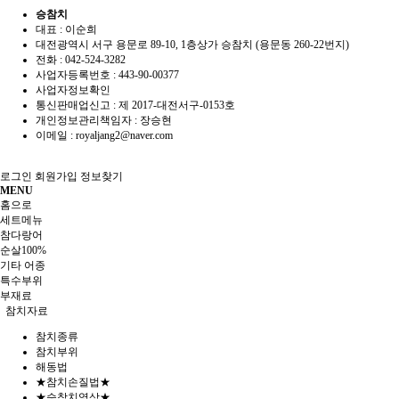
승참치
대표 : 이순희
대전광역시 서구 용문로 89-10, 1층상가 승참치 (용문동 260-22번지)
전화 :
042-524-3282
사업자등록번호 :
443-90-00377
사업자정보확인
통신판매업신고 :
제 2017-대전서구-0153호
개인정보관리책임자 : 장승현
이메일 :
royaljang2@naver.com
로그인
회원가입
정보찾기
MENU
홈으로
세트메뉴
참다랑어
순살100%
기타 어종
특수부위
부재료
참치자료
참치종류
참치부위
해동법
★참치손질법★
★승참치영상★