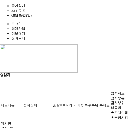
즐겨찾기
RSS 구독
08월 09일(일)
로그인
회원가입
정보찾기
장바구니
승참치
참치자료
참치종류
참치부위
세트메뉴
참다랑어
순살100%
기타 어종
특수부위
부재료
해동법
★참치손질
★승참치영
게시판