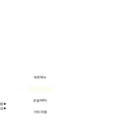
세트메뉴
참다랑어
순살100%
법★
상★
기타 어종