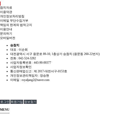
참치자료
이용약관
개인정보처리방침
이메일 무단수집거부
책임의 한계와 법적고지
이용안내
문의하기
모바일버전
승참치
대표 : 이순희
대전광역시 서구 용문로 89-10, 1층상가 승참치 (용문동 260-22번지)
전화 :
042-524-3282
사업자등록번호 :
443-90-00377
사업자정보확인
통신판매업신고 :
제 2017-대전서구-0153호
개인정보관리책임자 : 장승현
이메일 :
royaljang2@naver.com
로그인
회원가입
정보찾기
MENU