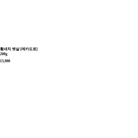
황새치 뱃살 [메카도로]
200g
15,900