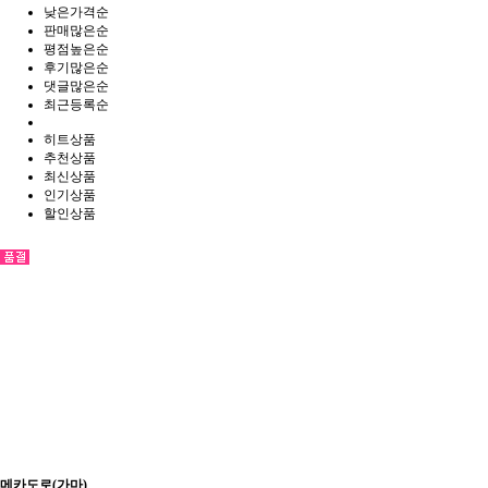
낮은가격순
판매많은순
평점높은순
후기많은순
댓글많은순
최근등록순
히트상품
추천상품
최신상품
인기상품
할인상품
메카도로(가마)