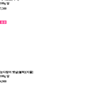
100g 당
7,500
눈다랑어 뱃살(블럭)[지물]
100g 당
4,900