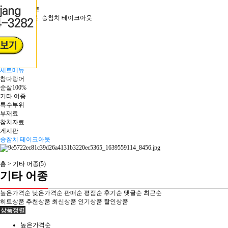
공지사항
승참치 이벤트
자주묻는질문
승참치 테이크아웃
제품문의
이용후기
블로그 후기
메인
세트메뉴
참다랑어
순살100%
기타 어종
특수부위
부재료
참치자료
게시판
승참치 테이크아웃
홈 >
기타 어종(5)
기타 어종
높은가격순
낮은가격순
판매순
평점순
후기순
댓글순
최근순
히트상품
추천상품
최신상품
인기상품
할인상품
상품정렬
높은가격순