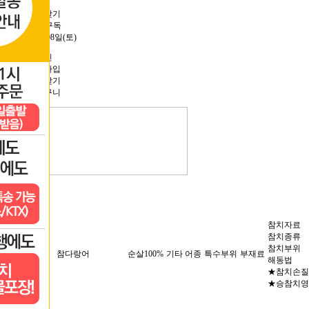
즐겨찾기
RSS 구독
08월 08일(토)
로그인
회원가입
정보찾기
장바구니
승참치
참치자료
참치종류
참치부위
세트메뉴
참다랑어
순살100%
기타 어종
특수부위
부재료
해동법
★참치손질
★승참치영
게시판