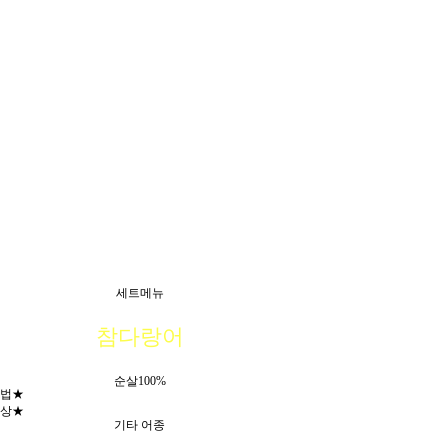
세트메뉴
참다랑어
순살100%
법★
상★
기타 어종