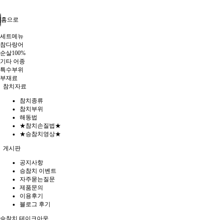
홈으로
세트메뉴
참다랑어
순살100%
기타 어종
특수부위
부재료
참치자료
참치종류
참치부위
해동법
★참치손질법★
★승참치영상★
게시판
공지사항
승참치 이벤트
자주묻는질문
제품문의
이용후기
블로그 후기
승참치 테이크아웃