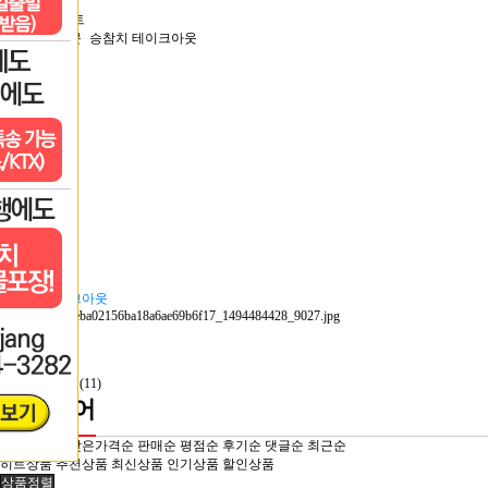
공지사항
승참치 이벤트
자주묻는질문
승참치 테이크아웃
제품문의
이용후기
블로그 후기
메인
세트메뉴
참다랑어
순살100%
기타 어종
특수부위
부재료
참치자료
게시판
승참치 테이크아웃
홈 >
참다랑어(11)
참다랑어
높은가격순
낮은가격순
판매순
평점순
후기순
댓글순
최근순
히트상품
추천상품
최신상품
인기상품
할인상품
상품정렬