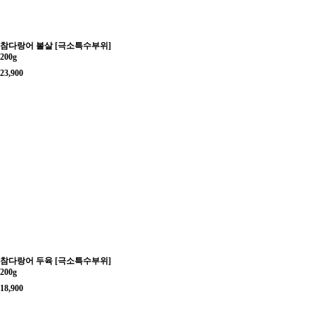
참다랑어 볼살 [극소특수부위]
200g
23,900
참다랑어 두육 [극소특수부위]
200g
18,900