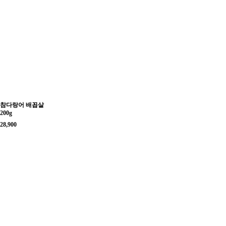
참다랑어 배꼽살
200g
28,900