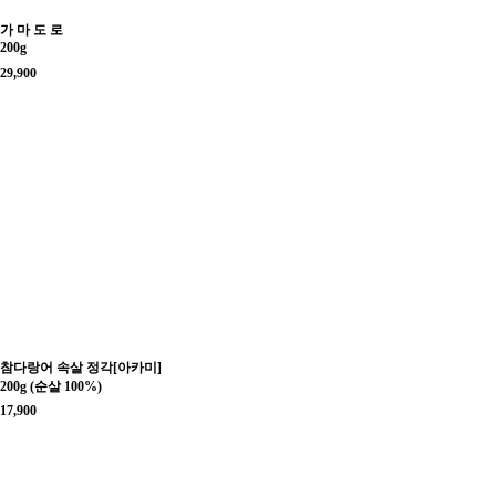
가 마 도 로
200g
29,900
참다랑어 속살 정각[아카미]
200g (순살 100%)
17,900