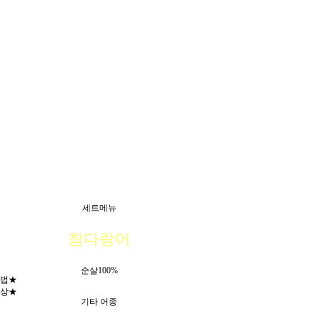
세트메뉴
참다랑어
순살100%
법★
상★
기타 어종