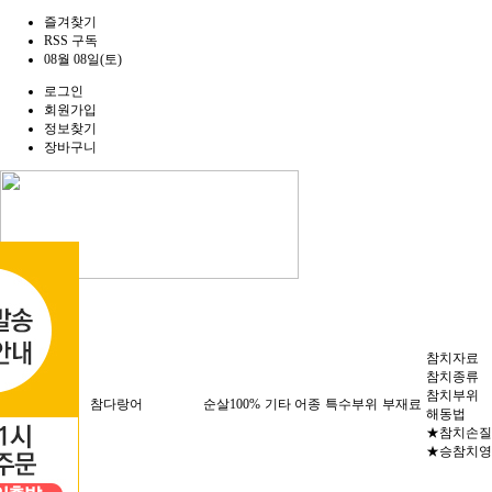
즐겨찾기
RSS 구독
08월 08일(토)
로그인
회원가입
정보찾기
장바구니
승참치
참치자료
참치종류
참치부위
세트메뉴
참다랑어
순살100%
기타 어종
특수부위
부재료
해동법
★참치손질
★승참치영
게시판