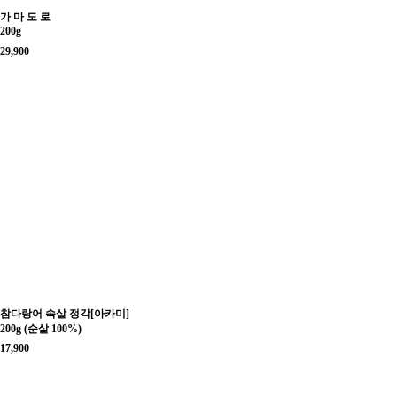
가 마 도 로
200g
29,900
참다랑어 속살 정각[아카미]
200g (순살 100%)
17,900