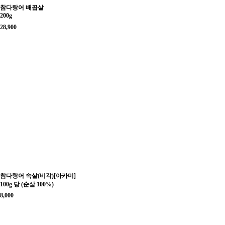
참다랑어 배꼽살
200g
28,900
참다랑어 속살(비각)[아카미]
100g 당 (순살 100%)
8,000