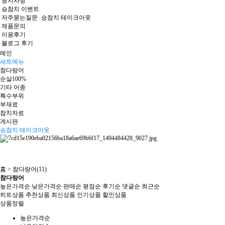
공지사항
승참치 이벤트
자주묻는질문
승참치 테이크아웃
제품문의
이용후기
블로그 후기
메인
세트메뉴
참다랑어
순살100%
기타 어종
특수부위
부재료
참치자료
게시판
승참치 테이크아웃
홈 >
참다랑어(11)
참다랑어
높은가격순
낮은가격순
판매순
평점순
후기순
댓글순
최근순
히트상품
추천상품
최신상품
인기상품
할인상품
상품정렬
높은가격순