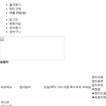
즐겨찾기
RSS 구독
08월 09일(일)
로그인
회원가입
정보찾기
장바구니
승참치
참치자료
참치종류
참치부위
세트메뉴
참다랑어
순살100%
기타 어종
특수부위
부재료
해동법
★참치손질
★승참치영
게시판