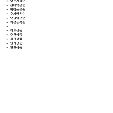
낮은가격순
판매많은순
평점높은순
후기많은순
댓글많은순
최근등록순
히트상품
추천상품
최신상품
인기상품
할인상품