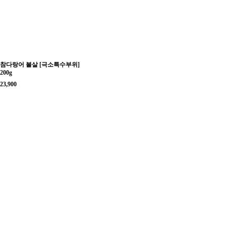
참다랑어 볼살 [극소특수부위]
200g
23,900