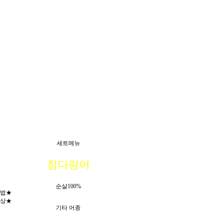
세트메뉴
참다랑어
순살100%
법★
상★
기타 어종