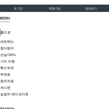
로그인
회원가입
정보찾기
MENU
홈으로
세트메뉴
참다랑어
순살100%
기타 어종
특수부위
부재료
참치자료
게시판
승참치 테이크아웃
SEARCH