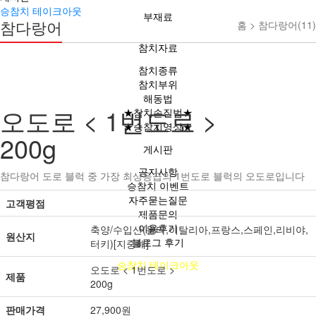
승참치 테이크아웃
부재료
참다랑어
홈 >
참다랑어(11)
참치자료
참치종류
참치부위
해동법
오도로 < 1번도로 >
★참치손질법★
★승참치영상★
200g
게시판
공지사항
참다랑어 도로 블럭 중 가장 최상등급의 1번도로 블럭의 오도로입니다
승참치 이벤트
자주묻는질문
고객평점
제품문의
이용후기
축양/수입산(몰타,이탈리아,프랑스,스페인,리비야,
원산지
블로그 후기
터키)[지중해]
승참치 테이크아웃
오도로 < 1번도로 >
제품
200g
판매가격
27,900원