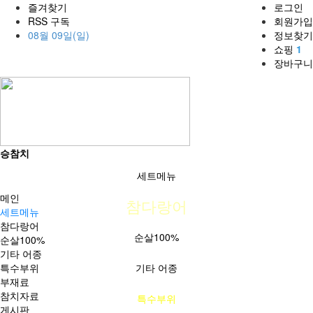
즐겨찾기
로그인
RSS 구독
회원가입
08월 09일(일)
정보찾기
쇼핑
1
장바구니
승참치
세트메뉴
메인
참다랑어
세트메뉴
참다랑어
순살100%
순살100%
기타 어종
특수부위
기타 어종
부재료
참치자료
특수부위
게시판