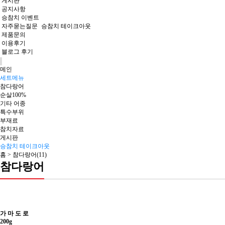
게시판
공지사항
승참치 이벤트
자주묻는질문
승참치 테이크아웃
제품문의
이용후기
블로그 후기
메인
세트메뉴
참다랑어
순살100%
기타 어종
특수부위
부재료
참치자료
게시판
승참치 테이크아웃
홈 >
참다랑어(11)
참다랑어
가 마 도 로
200g