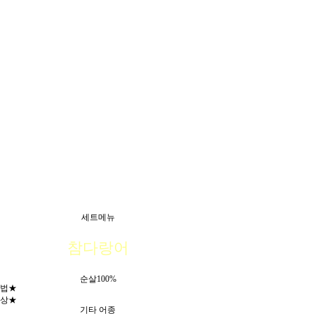
세트메뉴
참다랑어
순살100%
법★
상★
기타 어종