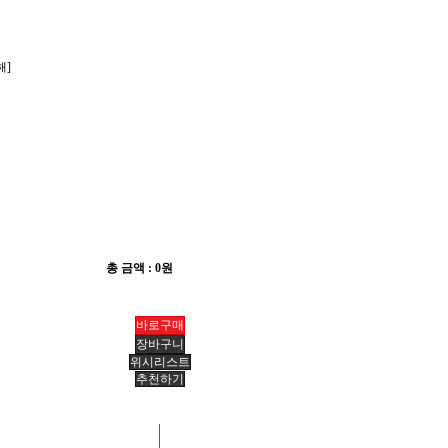
해]
총 금액 :
0원
위시리스트
추천하기