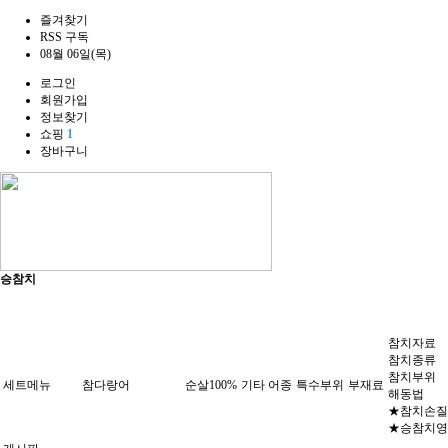
즐겨찾기
RSS 구독
08월 06일(목)
로그인
회원가입
정보찾기
쇼핑
1
장바구니
승참치
참치자료
참치종류
참치부위
세트메뉴
참다랑어
순살100%
기타 어종
특수부위
부재료
해동법
★참치손질
★승참치영