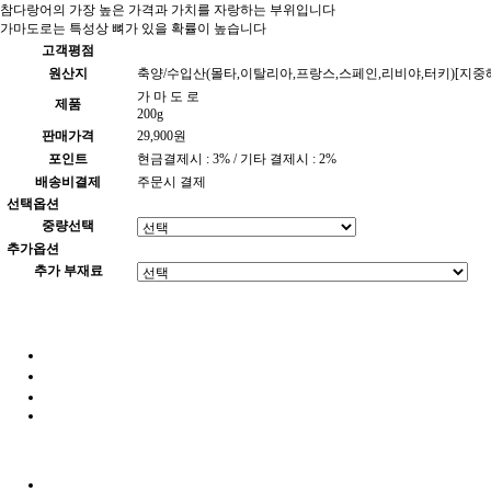
참다랑어의 가장 높은 가격과 가치를 자랑하는 부위입니다
가마도로는 특성상 뼈가 있을 확률이 높습니다
고객평점
원산지
축양/수입산(몰타,이탈리아,프랑스,스페인,리비야,터키)[지중
가 마 도 로
제품
200g
판매가격
29,900원
포인트
현금결제시 : 3% / 기타 결제시 : 2%
배송비결제
주문시 결제
선택옵션
중량선택
추가옵션
추가 부재료