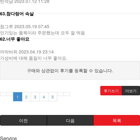
반석냠
2023.07.12 11:28
63.참다랑어 속살
참그루
2023.05.19 07:45
인기있는 품목이라 주문했는데 모두 잘 먹음
62.너무 좋아요
까막바위
2023.04.19 23:14
가성비에 대해 품질이 너무 좋아요.
구매와 상관없이 후기를 등록할 수 있습니다.
후기쓰기
더보기
1
2
3
4
5
이전
다음
목록
Service