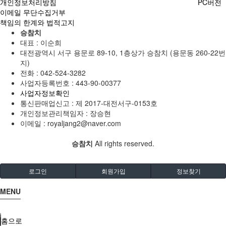
개인정보처리방침
PC버전
이메일 무단수집거부
책임의 한계와 법적고지
승참치
대표 : 이순희
대전광역시 서구 용문로 89-10, 1층상가 승참치 (용문동 260-22번
지)
전화 :
042-524-3282
사업자등록번호 :
443-90-00377
사업자정보확인
통신판매업신고 :
제 2017-대전서구-0153호
개인정보관리책임자 : 장승현
이메일 :
royaljang2@naver.com
승참치
All rights reserved.
로그인
회원가입
정보찾기
MENU
홈으로