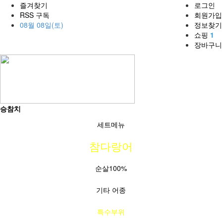
즐겨찾기
로그인
RSS 구독
회원가입
08월 08일(토)
정보찾기
쇼핑
1
장바구니
승참치
세트메뉴
참다랑어
순살100%
기타 어종
특수부위